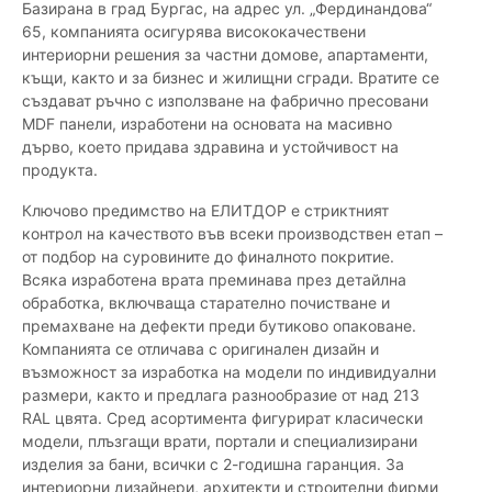
Базирана в град Бургас, на адрес ул. „Фердинандова“
65, компанията осигурява висококачествени
интериорни решения за частни домове, апартаменти,
къщи, както и за бизнес и жилищни сгради. Вратите се
създават ръчно с използване на фабрично пресовани
MDF панели, изработени на основата на масивно
дърво, което придава здравина и устойчивост на
продукта.
Ключово предимство на ЕЛИТДОР е стриктният
контрол на качеството във всеки производствен етап –
от подбор на суровините до финалното покритие.
Всяка изработена врата преминава през детайлна
обработка, включваща старателно почистване и
премахване на дефекти преди бутиково опаковане.
Компанията се отличава с оригинален дизайн и
възможност за изработка на модели по индивидуални
размери, както и предлага разнообразие от над 213
RAL цвята. Сред асортимента фигурират класически
модели, плъзгащи врати, портали и специализирани
изделия за бани, всички с 2-годишна гаранция. За
интериорни дизайнери, архитекти и строителни фирми