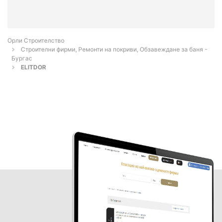
Орли Строителство
Строителни фирми, Ремонти на покриви, Обзавеждане за баня -
Бургас
ELITDOR