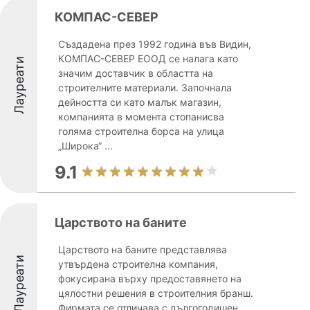
КОМПАС-СЕВЕР
Създадена през 1992 година във Видин,
КОМПАС-СЕВЕР ЕООД се налага като
Лауреати
значим доставчик в областта на
строителните материали. Започнала
дейността си като малък магазин,
компанията в момента стопанисва
голяма строителна борса на улица
„Широка“ ...
9.1
Царството на баните
Царството на баните представлява
Лауреати
утвърдена строителна компания,
фокусирана върху предоставянето на
цялостни решения в строителния бранш.
Фирмата се отличава с дългогодишен