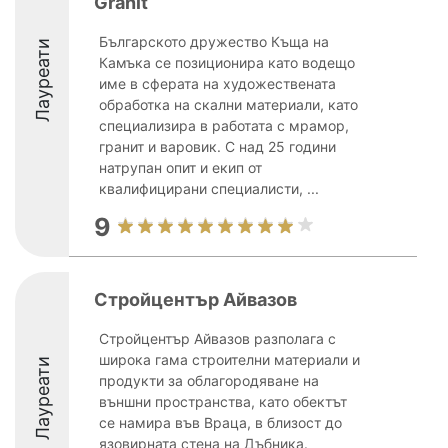
Granit
Българското дружество Къща на
Лауреати
Камъка се позиционира като водещо
име в сферата на художествената
обработка на скални материали, като
специализира в работата с мрамор,
гранит и варовик. С над 25 години
натрупан опит и екип от
квалифицирани специалисти, ...
9
Стройцентър Айвазов
Стройцентър Айвазов разполага с
широка гама строителни материали и
Лауреати
продукти за облагородяване на
външни пространства, като обектът
се намира във Враца, в близост до
язовирната стена на Дъбника.