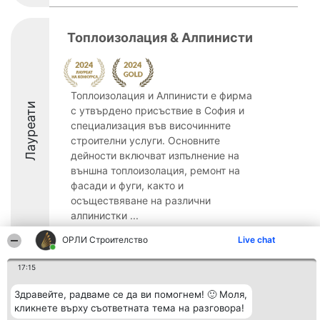
Топлоизолация & Алпинисти
Топлоизолация и Алпинисти е фирма
Лауреати
с утвърдено присъствие в София и
специализация във височинните
строителни услуги. Основните
дейности включват изпълнение на
външна топлоизолация, ремонт на
фасади и фуги, както и
осъществяване на различни
алпинистки ...
ОРЛИ Строителство
Live chat
17:15
Организатор на
Класация
Контакти
Здравейте, радваме се да ви помогнем! 🙂 Моля,
класиране
Победители
Контакти
кликнете върху съответната тема на разговора!
Beautiful Company S.R.L.
Списък на