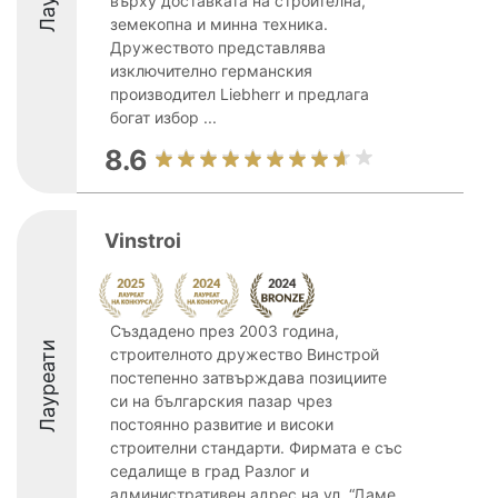
върху доставката на строителна,
земекопна и минна техника.
Дружеството представлява
изключително германския
производител Liebherr и предлага
богат избор ...
8.6
Vinstroi
Създадено през 2003 година,
Лауреати
строителното дружество Винстрой
постепенно затвърждава позициите
си на българския пазар чрез
постоянно развитие и високи
строителни стандарти. Фирмата е със
седалище в град Разлог и
административен адрес на ул. “Даме