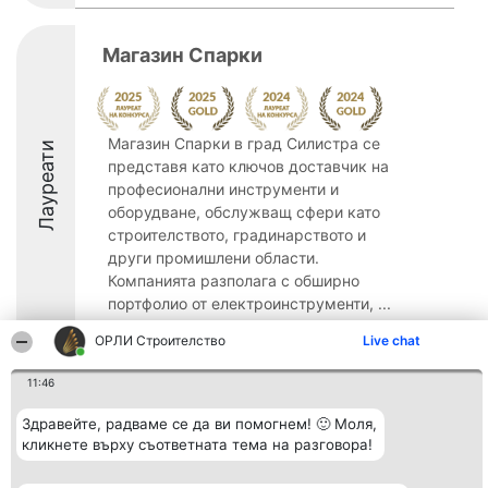
Магазин Спарки
Магазин Спарки в град Силистра се
Лауреати
представя като ключов доставчик на
професионални инструменти и
оборудване, обслужващ сфери като
строителството, градинарството и
други промишлени области.
Компанията разполага с обширно
портфолио от електроинструменти, ...
9.2
ОРЛИ Строителство
Live chat
11:46
Организатор на
Класация
Контакти
Здравейте, радваме се да ви помогнем! 🙂 Моля,
класиране
Победители
Контакти
кликнете върху съответната тема на разговора!
Beautiful Company S.R.L.
Списък на
BulevardulAleea Timișul De
всички
Sus Nr. 2, Bl. A30, Sc. A, Et.
победители