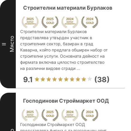
Строителни материали Бурлаков
Строителни материали Бурлаков
представлява утвърден участник в
Място
строителния сектор, базиран в град
II
Каварна, който предлага обширен набор от
строителни услуги. Основната дейност на
фирмата включва цялостно строителство
на различни видове сгради ...
9.1
(38)
Господинови Строймаркет ООД
Господинови Строймаркет ООД
представлява фирма с дългогодишен опит