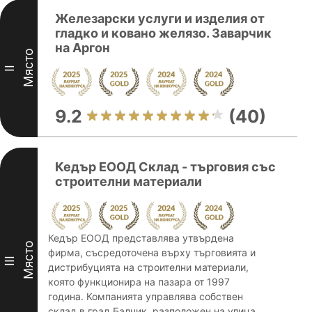
Железарски услуги и изделия от
гладко и ковано желязо. Заварчик
на Аргон
Място
II
9.2
(40)
Кедър ЕООД Склад - търговия със
строителни материали
Кедър ЕООД представлява утвърдена
Място
фирма, съсредоточена върху търговията и
III
дистрибуцията на строителни материали,
която функционира на пазара от 1997
година. Компанията управлява собствен
склад в град Балчик, разположен на улица