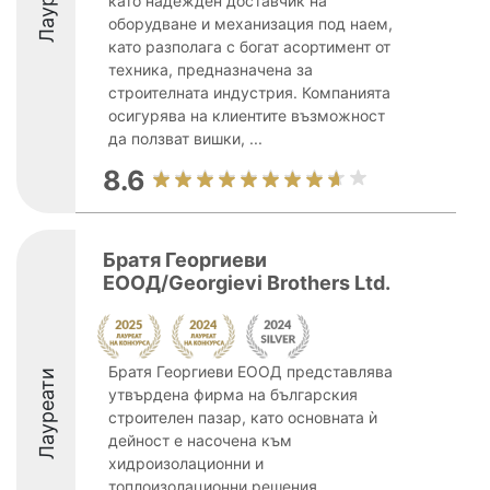
като надежден доставчик на
оборудване и механизация под наем,
като разполага с богат асортимент от
техника, предназначена за
строителната индустрия. Компанията
осигурява на клиентите възможност
да ползват вишки, ...
8.6
Братя Георгиеви
ЕООД/Georgievi Brothers Ltd.
Братя Георгиеви ЕООД представлява
Лауреати
утвърдена фирма на българския
строителен пазар, като основната ѝ
дейност е насочена към
хидроизолационни и
топлоизолационни решения.