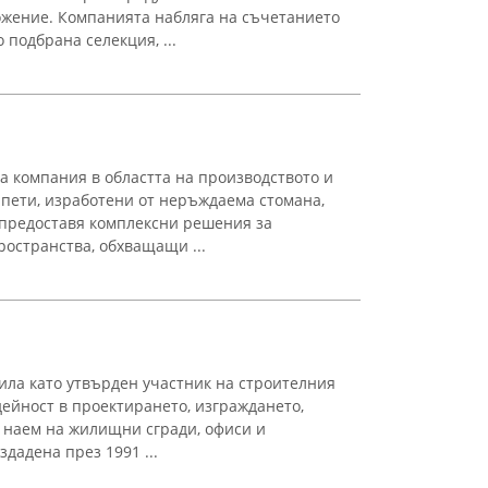
жение. Компанията набляга на съчетанието
 подбрана селекция, ...
а компания в областта на производството и
пети, изработени от неръждаема стомана,
 предоставя комплексни решения за
остранства, обхващащи ...
жила като утвърден участник на строителния
дейност в проектирането, изграждането,
 наем на жилищни сгради, офиси и
дадена през 1991 ...