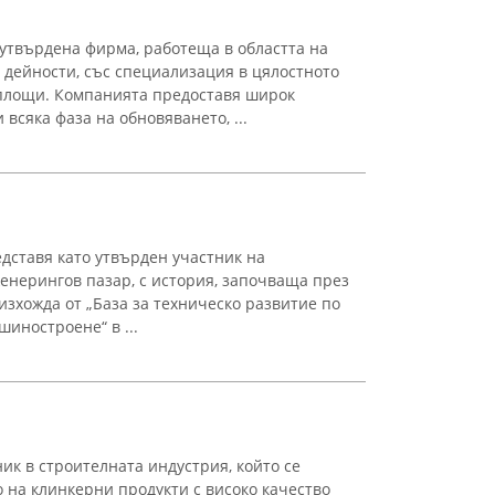
утвърдена фирма, работеща в областта на
 дейности, със специализация в цялостното
площи. Компанията предоставя широк
 всяка фаза на обновяването, ...
ставя като утвърден участник на
енерингов пазар, с история, започваща през
изхожда от „База за техническо развитие по
иностроене“ в ...
ик в строителната индустрия, който се
 на клинкерни продукти с високо качество