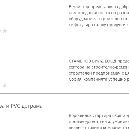
Е-майстор представлява доб
към предоставянето на разно
оборудване за строителство
се фокусира върху продукти с 
СТАМЕНОВ БИЛД ЕООД предста
сектора на строително-ремон
строителен предприемач с ця
София, компанията успешно ра
а и PVC дограма
Ворошилов стартира своята д
производството на алуминиев
двадесет години компанията