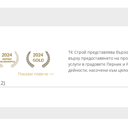
ТК Строй представлява бързо
върху предоставянето на пр
услуги в градовете Перник и
дейности, насочени към цялос
Покажи повече >>
12)