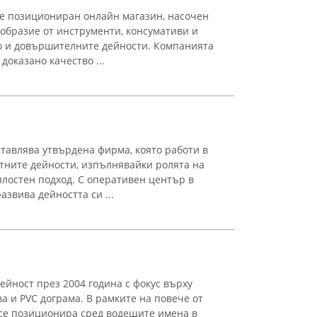
ре позициониран онлайн магазин, насочен
образие от инструменти, консумативи и
то и довършителните дейности. Компанията
доказано качество ...
влява утвърдена фирма, която работи в
тните дейности, изпълнявайки ролята на
лостен подход. С оперативен център в
звива дейността си ...
ейност през 2004 година с фокус върху
а и PVC дограма. В рамките на повече от
 се позиционира сред водещите имена в