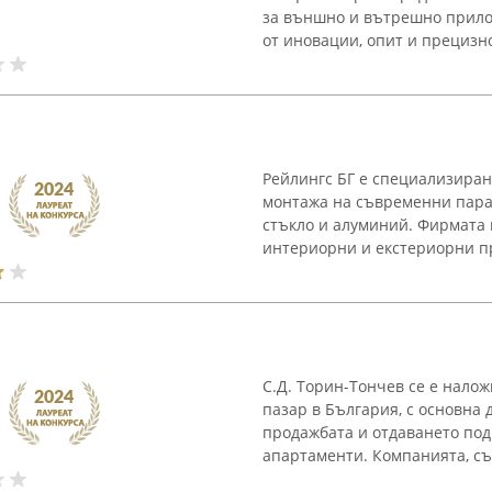
за външно и вътрешно прило
от иновации, опит и прецизно
Рейлингс БГ е специализиран
монтажа на съвременни пара
стъкло и алуминий. Фирмата
интериорни и екстериорни пр
С.Д. Торин-Тончев се е нало
пазар в България, с основна 
продажбата и отдаването под
апартаменти. Компанията, съз