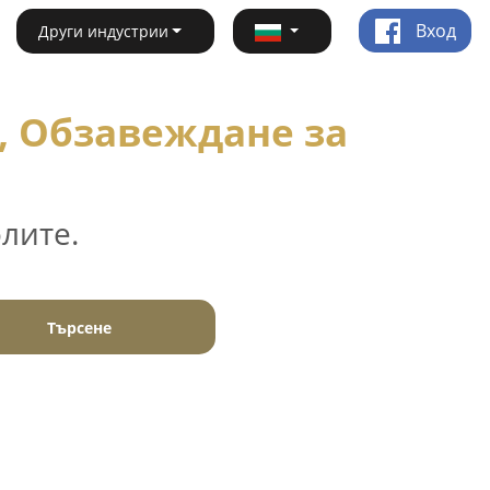
Вход
Други индустрии
, Обзавеждане за
лите.
Търсене