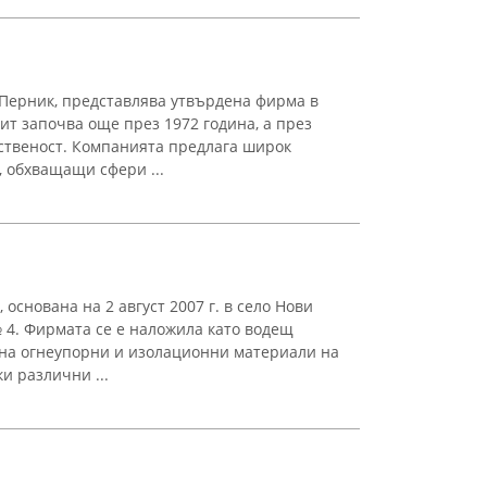
Перник, представлява утвърдена фирма в
ит започва още през 1972 година, а през
бственост. Компанията предлага широк
, обхващащи сфери ...
основана на 2 август 2007 г. в село Нови
№ 4. Фирмата се е наложила като водещ
 на огнеупорни и изолационни материали на
и различни ...