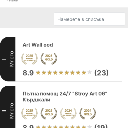
- Нане
Art Wall ood
Място
I
8.9
(23)
Пътна помощ 24/7 “Stroy Art 06”
Кърджали
Място
II
8.9
(19)