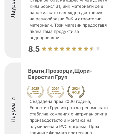
Лауреати
Княз Борис“ 31, ВиК материали се е
наложил като надежден доставчик
на разнообразни ВиК и строителни
материали. Този магазин предоставя
пълна гама продукти за
водопроводни ...
8.5
Врати,Прозорци,Щори-
Евростил Груп
Лауреати
Създадена през 2006 година,
Евростил Груп изгражда реноме като
стабилна компания с натрупан опит в
производството и монтажа на
алуминиева и PVC дограма. През
годините фирмата постепенно