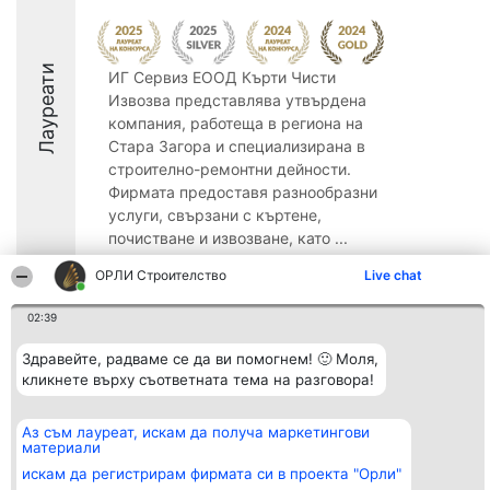
Лауреати
ИГ Сервиз ЕООД Кърти Чисти
Извозва представлява утвърдена
компания, работеща в региона на
Стара Загора и специализирана в
строително-ремонтни дейности.
Фирмата предоставя разнообразни
услуги, свързани с къртене,
почистване и извозване, като ...
8.6
ОРЛИ Строителство
Live chat
02:39
Организатор на
Класация
Контакти
Здравейте, радваме се да ви помогнем! 🙂 Моля,
класиране
Победители
Контакти
кликнете върху съответната тема на разговора!
Beautiful Company S.R.L.
Списък на
BulevardulAleea Timișul De
всички
Sus Nr. 2, Bl. A30, Sc. A, Et.
победители
Аз съм лауреат, искам да получа маркетингови
4, Ap. 13
Правила
материали
București 53-238
Статут/Устав
CUI 36737675
Политика за
искам да регистрирам фирмата си в проекта "Орли"
поверителност