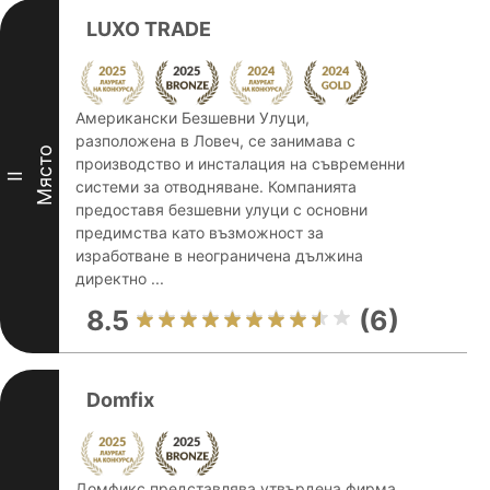
LUXO TRADE
Американски Безшевни Улуци,
разположена в Ловеч, се занимава с
Място
производство и инсталация на съвременни
II
системи за отводняване. Компанията
предоставя безшевни улуци с основни
предимства като възможност за
изработване в неограничена дължина
директно ...
8.5
(6)
Domfix
Домфикс представлява утвърдена фирма